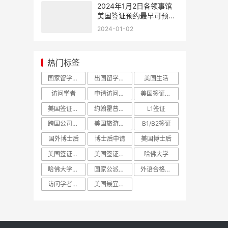
2024年1月2日各领事馆
美国签证预约最早可预约
时间
2024-01-02
热门标签
国家留学基金委
出国留学人员选派简章
美国生活
访问学者
申请访问学者
美国签证预约
美国签证面签
约翰霍普金斯大学
L1签证
跨国公司高管
美国旅游签证
B1/B2签证
国外博士后
博士后申请
美国博士后
美国签证面试
美国签证面谈
哈佛大学
哈佛大学访问学者哈佛大学博士后
国家公派出国留学
外语合格条件
访问学者面试
美国最宜居城市