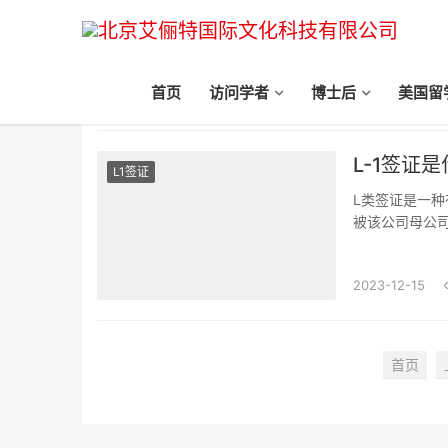
首页
访问学者
博士后
美国留
美国工作
L-1签证
L1签证
L类签证是一
被该公司母公
外籍雇员，申
2023-12-15
首页