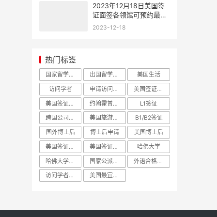
2023年12月18日美国签
证面签各领馆可预约最早
时间
2023-12-18
热门标签
国家留学基金委
出国留学人员选派简章
美国生活
访问学者
申请访问学者
美国签证预约
美国签证面签
约翰霍普金斯大学
L1签证
跨国公司高管
美国旅游签证
B1/B2签证
国外博士后
博士后申请
美国博士后
美国签证面试
美国签证面谈
哈佛大学
哈佛大学访问学者哈佛大学博士后
国家公派出国留学
外语合格条件
访问学者面试
美国最宜居城市